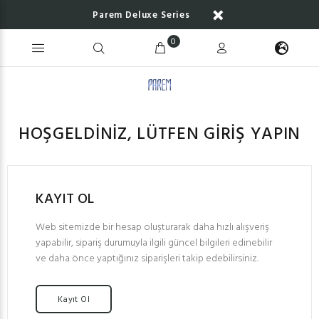
Parem Deluxe Series
0
HOŞGELDİNİZ, LÜTFEN GİRİŞ YAPIN
KAYIT OL
Web sitemizde bir hesap oluşturarak daha hızlı alışveriş
yapabilir, sipariş durumuyla ilgili güncel bilgileri edinebilir
ve daha önce yaptığınız siparişleri takip edebilirsiniz.
Kayıt Ol