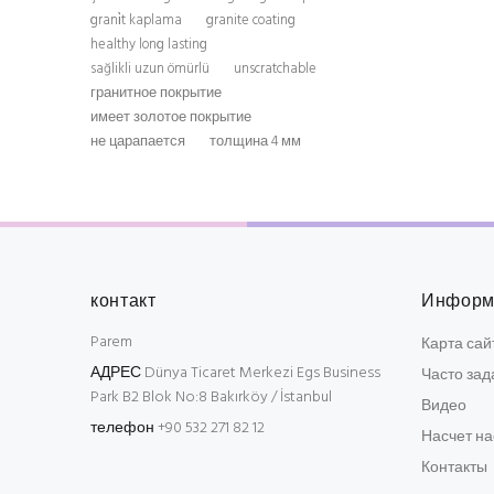
grani̇t kaplama
granite coating
healthy long lasting
sağlikli uzun ömürlü
unscratchable
гранитное покрытие
имеет золотое покрытие
не царапается
толщина 4 мм
контакт
Информ
Parem
Карта сай
АДРЕС
Dünya Ticaret Merkezi Egs Business
Часто за
Park B2 Blok No:8 Bakırköy / İstanbul
Видео
телефон
+90 532 271 82 12
Насчет на
Контакты