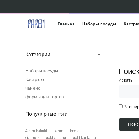
Главная
Наборы посуды
Кастр
Категории
Поис
Наборы посуды
Кастрюля
Искать
чайник
формы для тортов
Расшир
Популярные тэги
4 mm kalinlik
4mm thickness
çi̇zi̇lmez
gold coating
gold kaplama