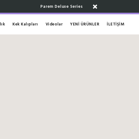
Parem Deluxe Series
lık
Kek Kalıpları
Videolar
YENİ ÜRÜNLER
İLETİŞİM