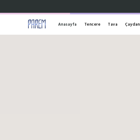
Anasayfa
Tencere
Tava
Çaydan